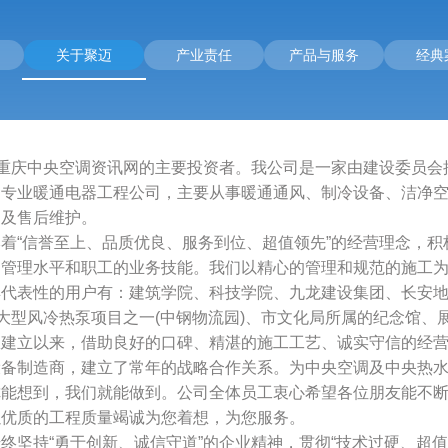
关于聚迈
产业责任
产品与服务
经典
重庆中央空调资讯网的主要投资者。我公司是一家由建设委员会
的专业暖通电器工程公司，主要从事暖通通风、制冷设备、洁净
售及售后维护。
“信誉至上、品质优良、服务到位、超值领先”的经营理念，积
的管理水平和职工的业务技能。我们以精心的管理和规范的施工
表性的用户有：建筑学院、科技学院、九龙建设集团、长安地
超大型风冷热泵项目之一(中钢物流园)、市文化局所属的纪念馆、展览馆
立以来，借助良好的口碑、精湛的施工工艺、诚实守信的经营
设备制造商，建立了常年的战略合作关系。为中央空调及中央热
想到，我们就能做到。公司全体员工衷心希望各位朋友能不断
以优质的工程质量竭诚为您着想，为您服务。
持“勇于创新、诚信守道”的企业精神，贯彻“技术过硬、超值服