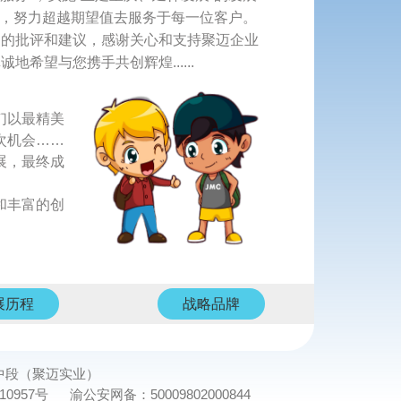
准，努力超越期望值去服务于每一位客户。
的批评和建议，感谢关心和支持聚迈企业
望与您携手共创辉煌......
们以最精美
次机会……
展，最终成
和丰富的创
展历程
战略品牌
路中段（聚迈实业）
10957号
渝公安网备：
50009802000844