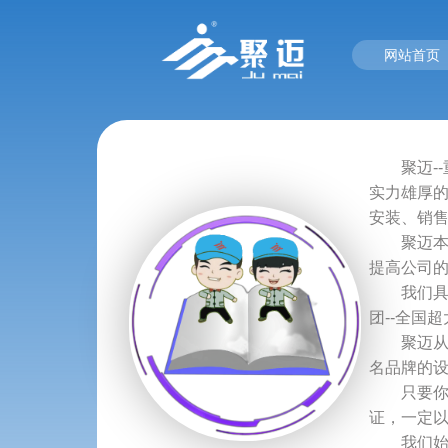
网站首页
聚迈--
实力雄厚
安装、销
聚迈本着
提高公司
我们具代
团--全国
聚迈从建
名品牌的
只要你能
证，一定
我们始终坚